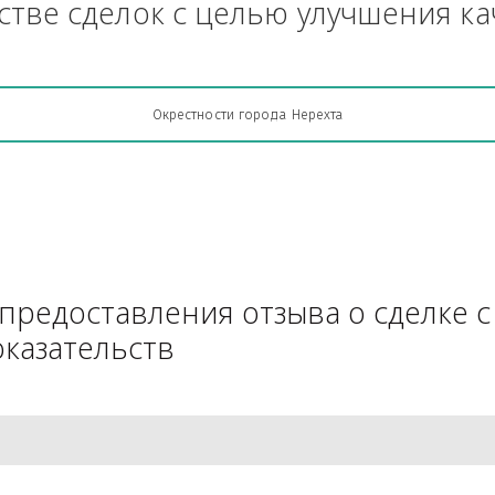
Грузоперевозки, кто какую кон
АЧестве сделок с целью улучш
Окрестности города Нерехта
для предоставления отзыва о 