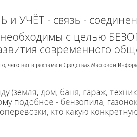
- Центральный Фед
ЛЬ и УЧЁТ - связь - сое
рые необходимы с целью
 развития современного
Здесь то, чего нет в рекламе и Средствах Масс
енду (земля, дом, баня, гараж
и тому подобное - бензопила, г