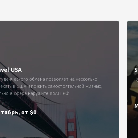
РИМЕР
ходящему, позволит Вам по-новому взглянуть ПРОБЛЕМУ в процес
ль, проспект Московский, д. 145, кв. 77
аработную плату за две смены на общую сумму 5400 рублей