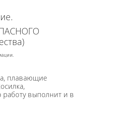
еральный округ.
динение. 
 БЕЗОПАСНОГО 
 общества)
овой Информации.
, техника, плавающие 
азонокосилка, 