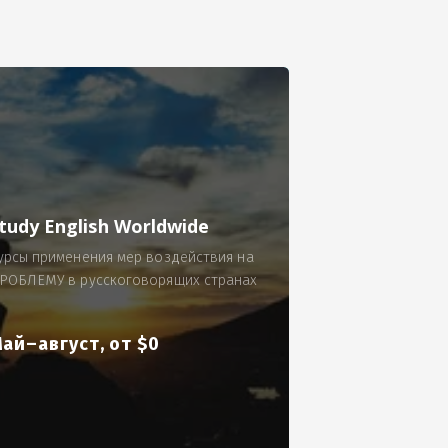
се.
 по 300 рублей за 9 часов в смену.