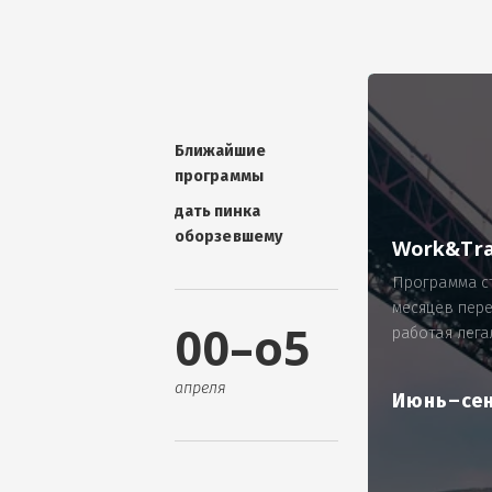
УНИКАЛЬНАЯ ТЕМА -
П
ОТЗЫВ - добавит волшебства проис
Проблема: Россия, город Ярослав
ИП Зайнулин Р.К. не выплатил з