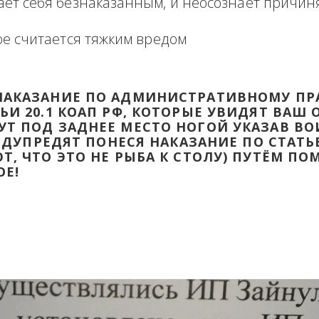
формация в виде отзыва о сделке с прикр
 оборзевшего ненаказанного лица в поря
считает себя безнаказанным, и неосознаё
которое считается тяжким вредом
ТИ НАКАЗАНИЕ ПО АДМИНИСТРАТИВ
ТАТЬИ 20.1 КОАП РФ, КОТОРЫЕ УВИД
ДАДУТ ПОД ЗАДНЕЕ МЕСТО НОГОЙ УК