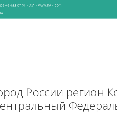
ТА сбережений от УГРОЗ" - www.КАЧ.com
о зеркало
а
 город России реги