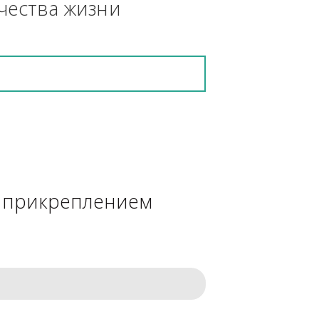
кретную работу выполнит и в 
ения качества жизни
сделке с прикреплением