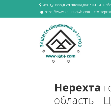
международная площадка: "ЗАЩИ
https://www.xn--80at4b.com - эт
Нерехт