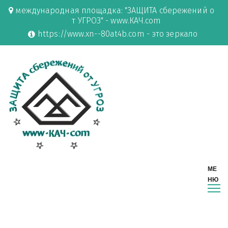
международная площадка: "ЗАЩИТА сбережений о
т УГРОЗ" - www.КАЧ.com
https://www.xn--80at4b.com - это зеркало