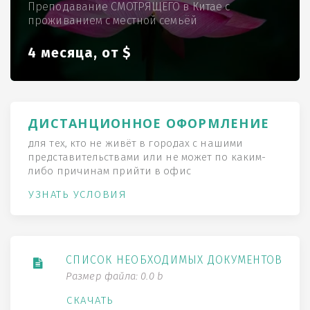
Преподавание СМОТРЯЩЕГО в Китае с
проживанием с местной семьёй
4 месяца, от $
ДИСТАНЦИОННОЕ ОФОРМЛЕНИЕ
для тех, кто не живёт в городах с нашими
представительствами или не может по каким-
либо причинам прийти в офис
УЗНАТЬ УСЛОВИЯ
СПИСОК НЕОБХОДИМЫХ ДОКУМЕНТОВ
Размер файла: 0.0 b
СКАЧАТЬ