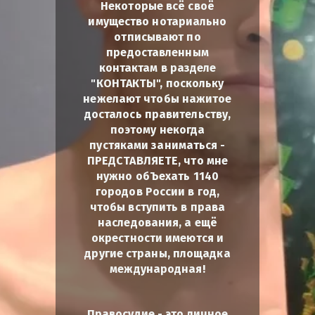
Некоторые всё своё
имущество нотариально
отписывают по
предоставленным
контактам в разделе
"КОНТАКТЫ", поскольку
нежелают чтобы нажитое
досталось правительству,
поэтому некогда
пустяками заниматься -
ПРЕДСТАВЛЯЕТЕ, что мне
нужно обЪехать 1140
городов России в год,
чтобы вступить в права
наследования, а ещё
окрестности имеются и
другие страны, площадка
международная!
Правосудие - это личное