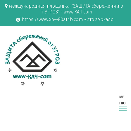
международная площадка: "ЗАЩИТА сбережений о
т УГРОЗ" - www.КАЧ.com
https://www.xn--80at4b.com - это зеркало