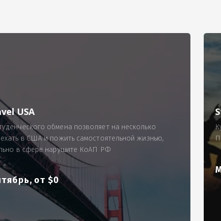
РИМЕР
ходящему, позволит Вам по-новому взглянуть ПРОБЛЕМУ в процес
ль, проспект Московский, д. 145, кв. 77
аработную плату за две смены на общую сумму 5400 рублей