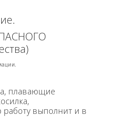
льный округ.
динение. 
 БЕЗОПАСНОГО 
 общества)
овой Информации.
, техника, плавающие 
азонокосилка, 