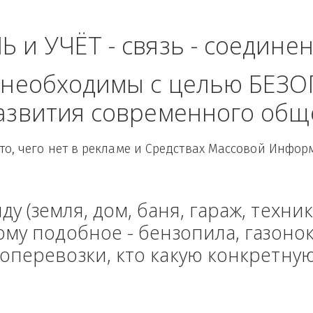
ть - Южный Федера
ЛЬ и УЧЁТ - связь - сое
рые необходимы с целью
 развития современного
Здесь то, чего нет в рекламе и Средствах Масс
енду (земля, дом, баня, гараж
и тому подобное - бензопила, г