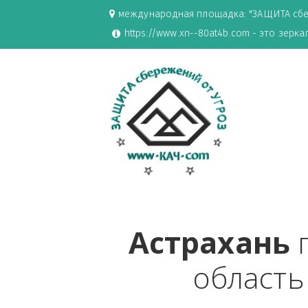
международная площадка: "ЗАЩИ
https://www.xn--80at4b.com - эт
Астрахан