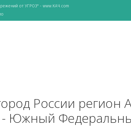
ТА сбережений от УГРОЗ" - www.КАЧ.com
о зеркало
ь
 город России реги