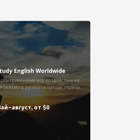
се.
 по 300 рублей за 9 часов в смену.