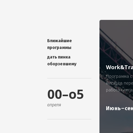
УНИКАЛЬНАЯ ТЕМА -
П
ОТЗЫВ - добавит волшебства проис
Проблема: Россия, город Ярослав
ИП Зайнулин Р.К. не выплатил з