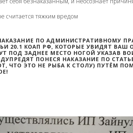
формация в виде отзыва о сделке с прикр
 оборзевшего ненаказанного лица в поря
считает себя безнаказанным, и неосознаё
которое считается тяжким вредом
ТИ НАКАЗАНИЕ ПО АДМИНИСТРАТИВ
ТАТЬИ 20.1 КОАП РФ, КОТОРЫЕ УВИД
ДАДУТ ПОД ЗАДНЕЕ МЕСТО НОГОЙ УК