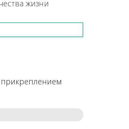
кретную работу выполнит и в 
ения качества жизни
сделке с прикреплением