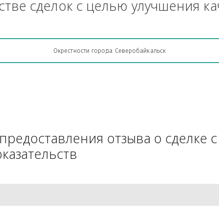
Грузоперевозки, кто какую кон
АЧестве сделок с целью улучш
Окрестности города Северобайкальск
для предоставления отзыва о 