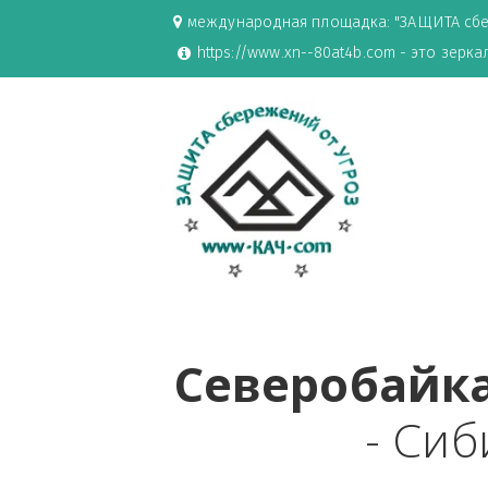
международная площадка: "ЗАЩИ
https://www.xn--80at4b.com - эт
Северобай