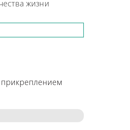
кретную работу выполнит и в 
ения качества жизни
сделке с прикреплением