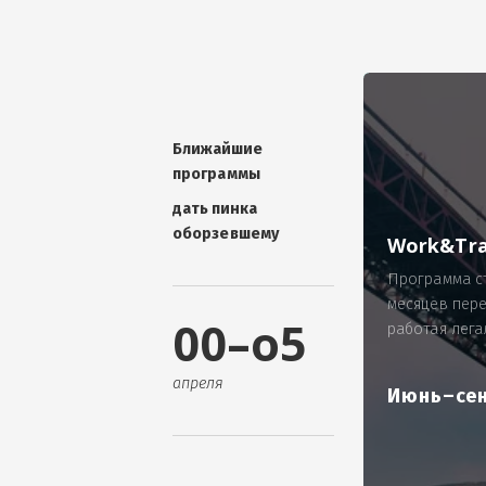
УНИКАЛЬНАЯ ТЕМА -
П
ОТЗЫВ - добавит волшебства проис
Проблема: Россия, город Ярослав
ИП Зайнулин Р.К. не выплатил з