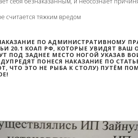
формация в виде отзыва о сделке с прикр
 оборзевшего ненаказанного лица в поря
считает себя безнаказанным, и неосознаё
которое считается тяжким вредом
ТИ НАКАЗАНИЕ ПО АДМИНИСТРАТИВ
ТАТЬИ 20.1 КОАП РФ, КОТОРЫЕ УВИД
ДАДУТ ПОД ЗАДНЕЕ МЕСТО НОГОЙ УК