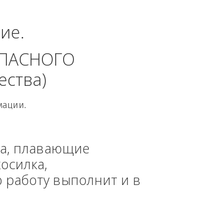
ный округ.
динение. 
 БЕЗОПАСНОГО 
 общества)
овой Информации.
, техника, плавающие 
азонокосилка, 