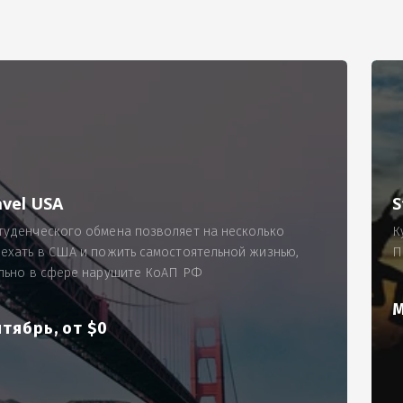
РИМЕР
ходящему, позволит Вам по-новому взглянуть ПРОБЛЕМУ в процес
ль, проспект Московский, д. 145, кв. 77
аработную плату за две смены на общую сумму 5400 рублей