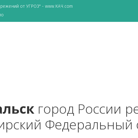
ТА сбережений от УГРОЗ" - www.КАЧ.com
о зеркало
кальск
 город Росс