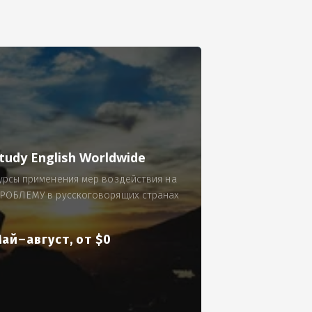
се.
 по 300 рублей за 9 часов в смену.