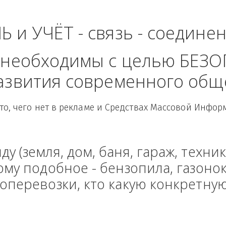
ибирский Федераль
ЛЬ и УЧЁТ - связь - сое
рые необходимы с целью
 развития современного
Здесь то, чего нет в рекламе и Средствах Масс
енду (земля, дом, баня, гараж
и тому подобное - бензопила, г