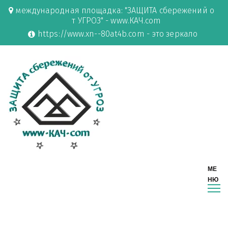
международная площадка: "ЗАЩИТА сбережений о
т УГРОЗ" - www.КАЧ.com
https://www.xn--80at4b.com - это зеркало