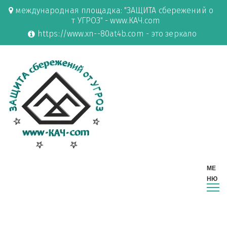
международная площадка: "ЗАЩИТА сбережений о
т УГРОЗ" - www.КАЧ.com
https://www.xn--80at4b.com - это зеркало