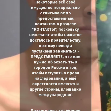
Некоторые всё своё
имущество нотариально
отписывают по
предоставленным
контактам в разделе
"КОНТАКТЫ", поскольку
нежелают чтобы нажитое
досталось правительству,
поэтому некогда
пустяками заниматься -
ПРЕДСТАВЛЯЕТЕ, что мне
нужно обЪехать 1140
городов России в год,
чтобы вступить в права
наследования, а ещё
окрестности имеются и
другие страны, площадка
международная!
Правосудие - это личное