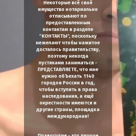
Некоторые всё своё
имущество нотариально
отписывают по
предоставленным
контактам в разделе
"КОНТАКТЫ", поскольку
нежелают чтобы нажитое
досталось правительству,
поэтому некогда
пустяками заниматься -
ПРЕДСТАВЛЯЕТЕ, что мне
нужно обЪехать 1140
городов России в год,
чтобы вступить в права
наследования, а ещё
окрестности имеются и
другие страны, площадка
международная!
Правосудие - это личное