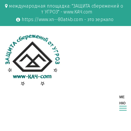
международная площадка: "ЗАЩИТА сбережений о
т УГРОЗ" - www.КАЧ.com
https://www.xn--80at4b.com - это зеркало