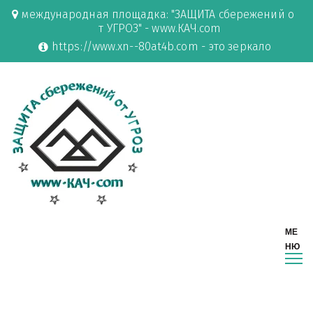
международная площадка: "ЗАЩИТА сбережений о
т УГРОЗ" - www.КАЧ.com
https://www.xn--80at4b.com - это зеркало