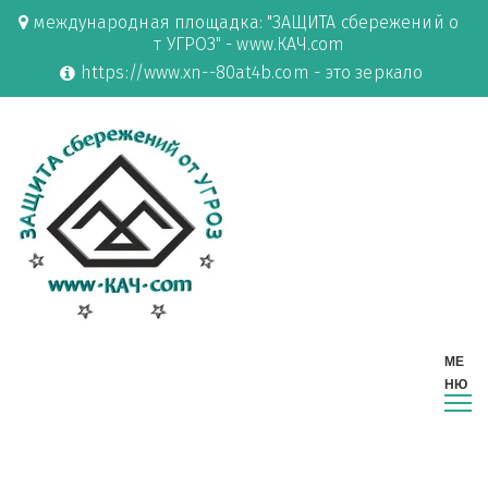
международная площадка: "ЗАЩИТА сбережений о
т УГРОЗ" - www.КАЧ.com
https://www.xn--80at4b.com - это зеркало