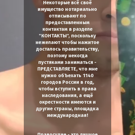
Некоторые всё своё
имущество нотариально
отписывают по
предоставленным
контактам в разделе
"КОНТАКТЫ", поскольку
нежелают чтобы нажитое
досталось правительству,
поэтому некогда
пустяками заниматься -
ПРЕДСТАВЛЯЕТЕ, что мне
нужно обЪехать 1140
городов России в год,
чтобы вступить в права
наследования, а ещё
окрестности имеются и
другие страны, площадка
международная!
Правосудие - это личное