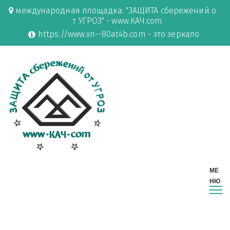
международная площадка: "ЗАЩИТА сбережений о
т УГРОЗ" - www.КАЧ.com
https://www.xn--80at4b.com - это зеркало