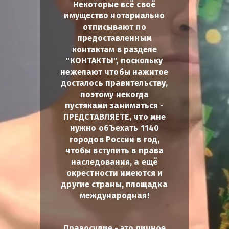
Некоторые всё своё
имущество нотариально
отписывают по
предоставленным
контактам в разделе
"КОНТАКТЫ", поскольку
нежелают чтобы нажитое
досталось правительству,
поэтому некогда
пустяками заниматься -
ПРЕДСТАВЛЯЕТЕ, что мне
нужно обЪехать 1140
городов России в год,
чтобы вступить в права
наследования, а ещё
окрестности имеются и
другие страны, площадка
международная!
Правосудие - это личное