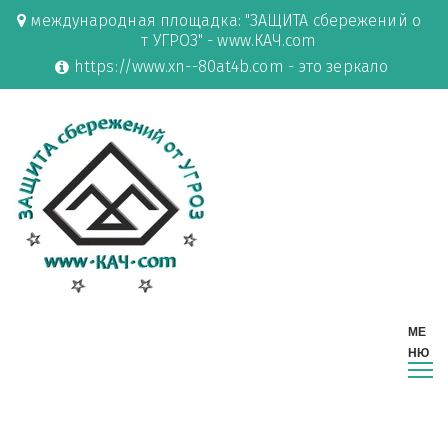
международная площадка: "ЗАЩИТА сбережений о
т УГРОЗ" - www.КАЧ.com
https://www.xn--80at4b.com - это зеркало