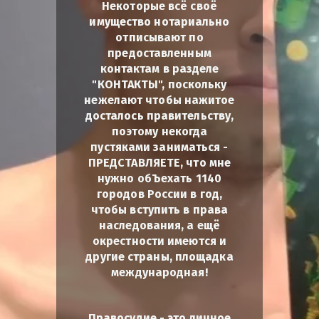
Некоторые всё своё
имущество нотариально
отписывают по
предоставленным
контактам в разделе
"КОНТАКТЫ", поскольку
нежелают чтобы нажитое
досталось правительству,
поэтому некогда
пустяками заниматься -
ПРЕДСТАВЛЯЕТЕ, что мне
нужно обЪехать 1140
городов России в год,
чтобы вступить в права
наследования, а ещё
окрестности имеются и
другие страны, площадка
международная!
Правосудие - это личное