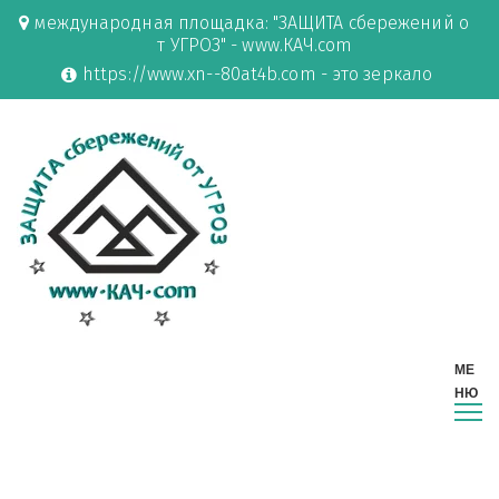
международная площадка: "ЗАЩИТА сбережений о
т УГРОЗ" - www.КАЧ.com
https://www.xn--80at4b.com - это зеркало