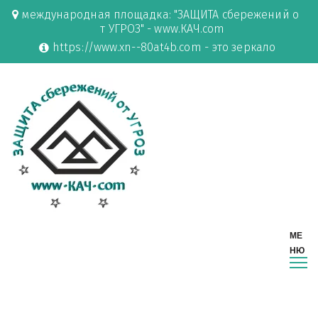
международная площадка: "ЗАЩИТА сбережений о
т УГРОЗ" - www.КАЧ.com
https://www.xn--80at4b.com - это зеркало