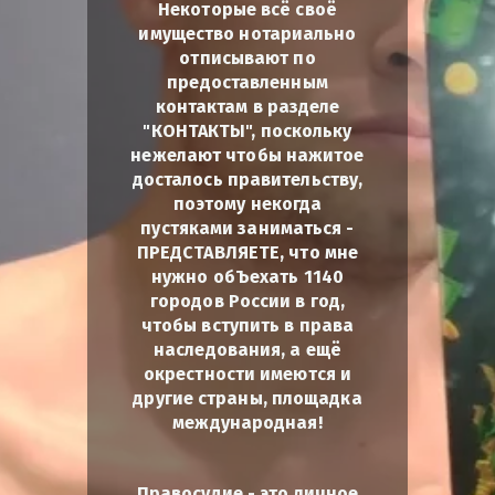
Некоторые всё своё
имущество нотариально
отписывают по
предоставленным
контактам в разделе
"КОНТАКТЫ", поскольку
нежелают чтобы нажитое
досталось правительству,
поэтому некогда
пустяками заниматься -
ПРЕДСТАВЛЯЕТЕ, что мне
нужно обЪехать 1140
городов России в год,
чтобы вступить в права
наследования, а ещё
окрестности имеются и
другие страны, площадка
международная!
Правосудие - это личное