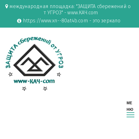
международная площадка: "ЗАЩИТА сбережений о
т УГРОЗ" - www.КАЧ.com
https://www.xn--80at4b.com - это зеркало