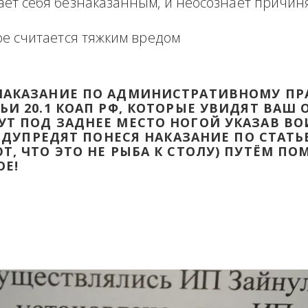
формация в виде отзыва о сделке с прикр
 оборзевшего ненаказанного лица в поря
считает себя безнаказанным, и неосознаё
которое считается тяжким вредом
ТИ НАКАЗАНИЕ ПО АДМИНИСТРАТИВ
ТАТЬИ 20.1 КОАП РФ, КОТОРЫЕ УВИД
ДАДУТ ПОД ЗАДНЕЕ МЕСТО НОГОЙ УК