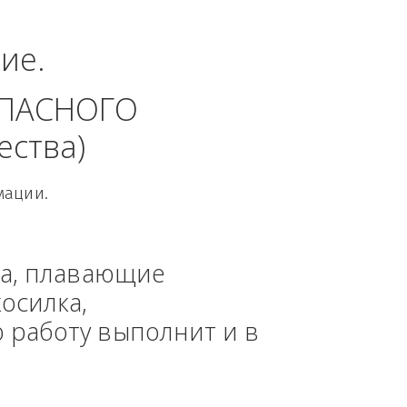
альный округ.
динение. 
 БЕЗОПАСНОГО 
 общества)
овой Информации.
, техника, плавающие 
азонокосилка, 