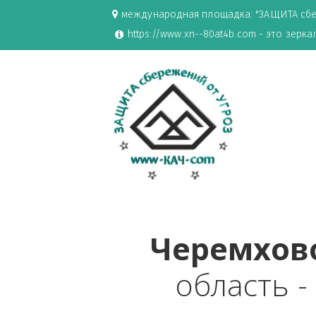
международная площадка: "ЗАЩИ
https://www.xn--80at4b.com - эт
Черемх