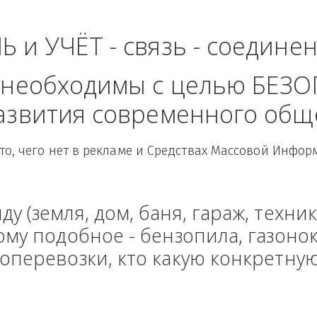
ь - Сибирский Федер
ЛЬ и УЧЁТ - связь - сое
рые необходимы с целью
 развития современного
Здесь то, чего нет в рекламе и Средствах Масс
енду (земля, дом, баня, гараж
и тому подобное - бензопила, г