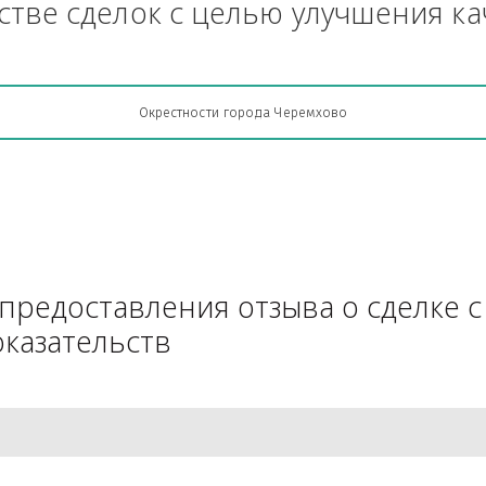
Грузоперевозки, кто какую кон
АЧестве сделок с целью улучш
Окрестности города Черемхово
для предоставления отзыва о 