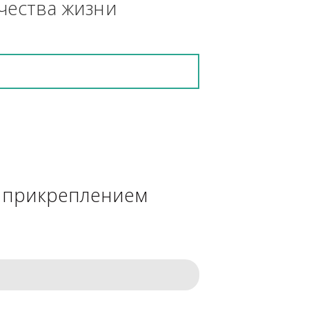
кретную работу выполнит и в 
ения качества жизни
сделке с прикреплением