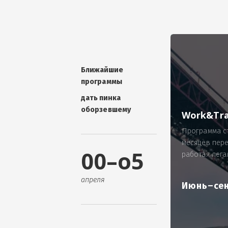
УНИКАЛЬНАЯ ТЕМА -
П
ОТЗЫВ - добавит волшебства проис
Проблема: Россия, город Ярослав
ИП Зайнулин Р.К. не выплатил з