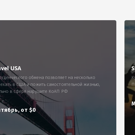
РИМЕР
ходящему, позволит Вам по-новому взглянуть ПРОБЛЕМУ в процес
ль, проспект Московский, д. 145, кв. 77
аработную плату за две смены на общую сумму 5400 рублей