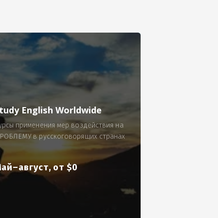
се.
 по 300 рублей за 9 часов в смену.