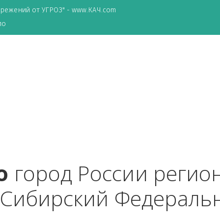
ТА сбережений от УГРОЗ" - www.КАЧ.com
о зеркало
ово
 город России ре