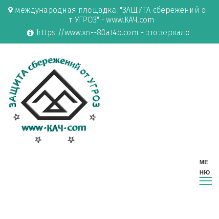
международная площадка: "ЗАЩИТА сбережений о
т УГРОЗ" - www.КАЧ.com
https://www.xn--80at4b.com - это зеркало