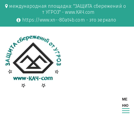
международная площадка: "ЗАЩИТА сбережений о
т УГРОЗ" - www.КАЧ.com
https://www.xn--80at4b.com - это зеркало