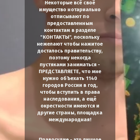
Некоторые всё своё
имущество нотариально
отписывают по
предоставленным
контактам в разделе
"КОНТАКТЫ", поскольку
нежелают чтобы нажитое
досталось правительству,
поэтому некогда
пустяками заниматься -
ПРЕДСТАВЛЯЕТЕ, что мне
нужно обЪехать 1140
городов России в год,
чтобы вступить в права
наследования, а ещё
окрестности имеются и
другие страны, площадка
международная!
Правосудие - это личное