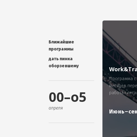
УНИКАЛЬНАЯ ТЕМА -
П
ОТЗЫВ - добавит волшебства проис
Проблема: Россия, город Ярослав
ИП Зайнулин Р.К. не выплатил з