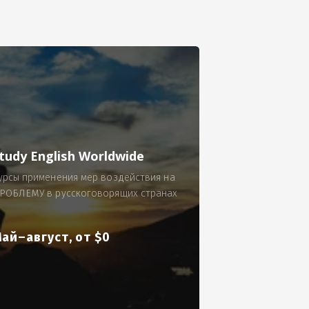
се.
 по 300 рублей за 9 часов в смену.