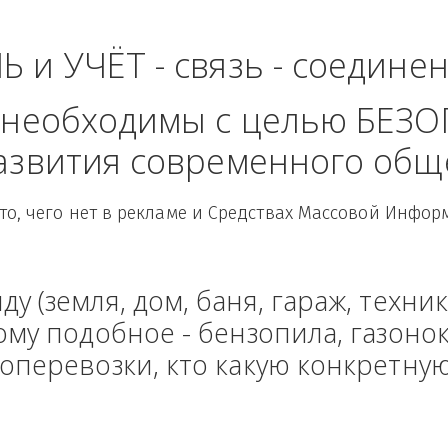
невосточный Федер
ЛЬ и УЧЁТ - связь - сое
рые необходимы с целью
 развития современного
Здесь то, чего нет в рекламе и Средствах Масс
енду (земля, дом, баня, гараж
и тому подобное - бензопила, г