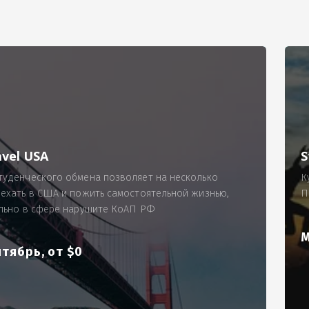
РИМЕР
ходящему, позволит Вам по-новому взглянуть ПРОБЛЕМУ в процес
ль, проспект Московский, д. 145, кв. 77
аработную плату за две смены на общую сумму 5400 рублей