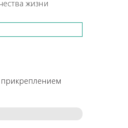
кретную работу выполнит и в 
ения качества жизни
сделке с прикреплением