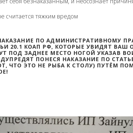
формация в виде отзыва о сделке с прикр
 оборзевшего ненаказанного лица в поря
считает себя безнаказанным, и неосознаё
которое считается тяжким вредом
ТИ НАКАЗАНИЕ ПО АДМИНИСТРАТИВ
ТАТЬИ 20.1 КОАП РФ, КОТОРЫЕ УВИД
ДАДУТ ПОД ЗАДНЕЕ МЕСТО НОГОЙ УК