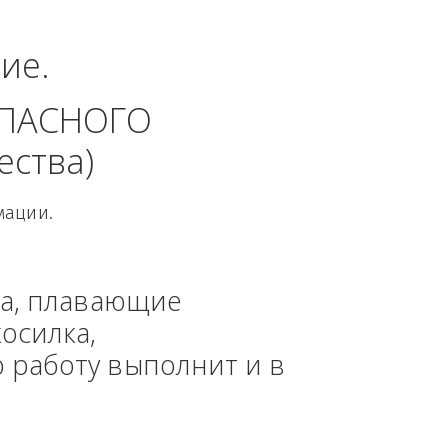
альный округ.
динение. 
 БЕЗОПАСНОГО 
 общества)
овой Информации.
, техника, плавающие 
азонокосилка, 