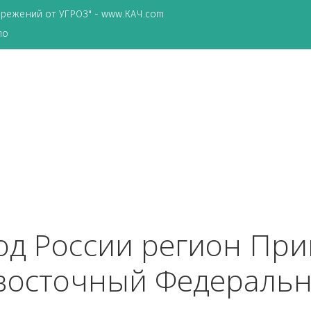
ТА сбережений от УГРОЗ" - www.КАЧ.com
о зеркало
ород России регион