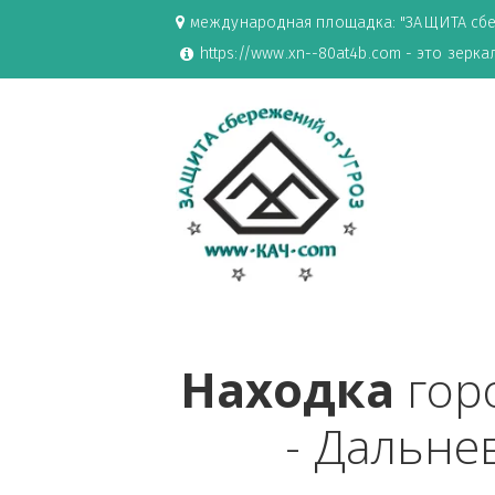
международная площадка: "ЗАЩИ
https://www.xn--80at4b.com - эт
Находка
 г