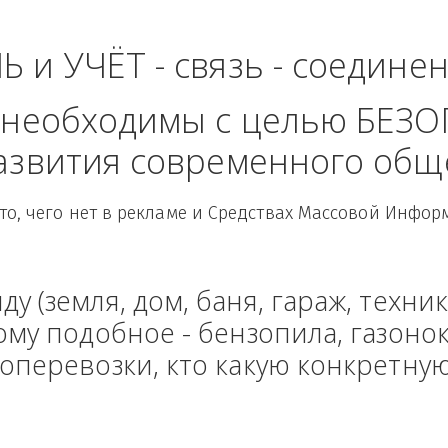
- Приволжский Фед
ЛЬ и УЧЁТ - связь - сое
рые необходимы с целью
 развития современного
Здесь то, чего нет в рекламе и Средствах Масс
енду (земля, дом, баня, гараж
и тому подобное - бензопила, г