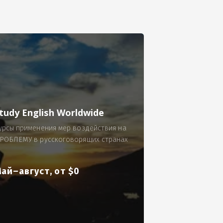
се.
 по 300 рублей за 9 часов в смену.