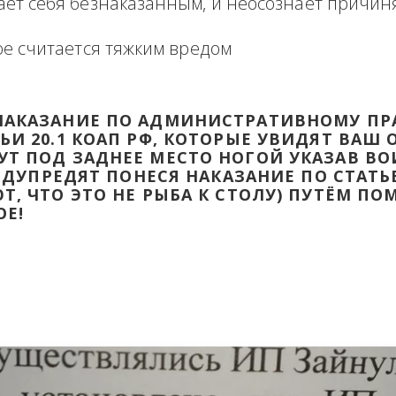
формация в виде отзыва о сделке с прикр
 оборзевшего ненаказанного лица в поря
считает себя безнаказанным, и неосознаё
которое считается тяжким вредом
ТИ НАКАЗАНИЕ ПО АДМИНИСТРАТИВ
ТАТЬИ 20.1 КОАП РФ, КОТОРЫЕ УВИД
ДАДУТ ПОД ЗАДНЕЕ МЕСТО НОГОЙ УК