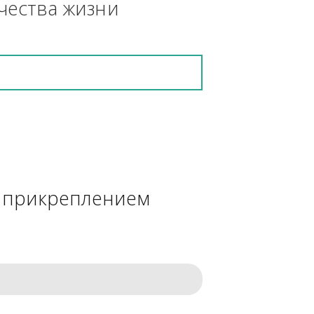
кретную работу выполнит и в 
ения качества жизни
сделке с прикреплением