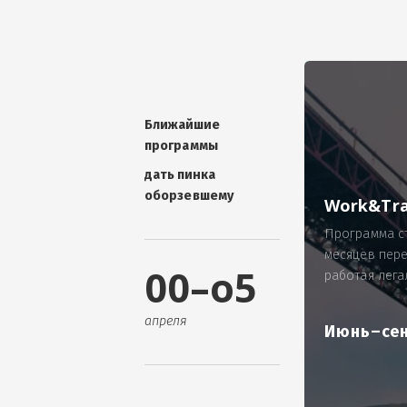
УНИКАЛЬНАЯ ТЕМА -
П
ОТЗЫВ - добавит волшебства проис
Проблема: Россия, город Ярослав
ИП Зайнулин Р.К. не выплатил з