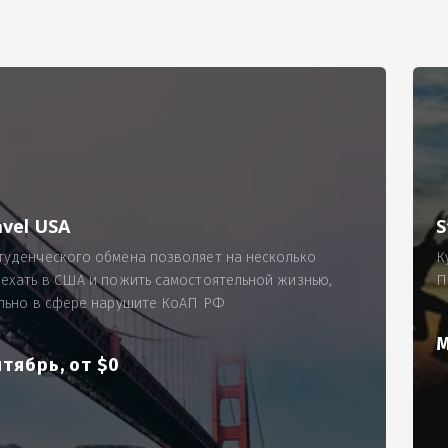
РИМЕР
ходящему, позволит Вам по-новому взглянуть ПРОБЛЕМУ в процес
ль, проспект Московский, д. 145, кв. 77
аработную плату за две смены на общую сумму 5400 рублей