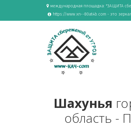
международная площадка: "ЗАЩИ
https://www.xn--80at4b.com - эт
Шахунья