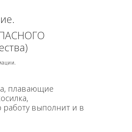
еральный округ.
динение. 
 БЕЗОПАСНОГО 
 общества)
овой Информации.
, техника, плавающие 
азонокосилка, 