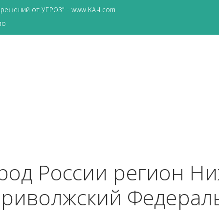
ТА сбережений от УГРОЗ" - www.КАЧ.com
о зеркало
 город России регио