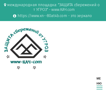
международная площадка: "ЗАЩИТА сбережений о
т УГРОЗ" - www.КАЧ.com
https://www.xn--80at4b.com - это зеркало