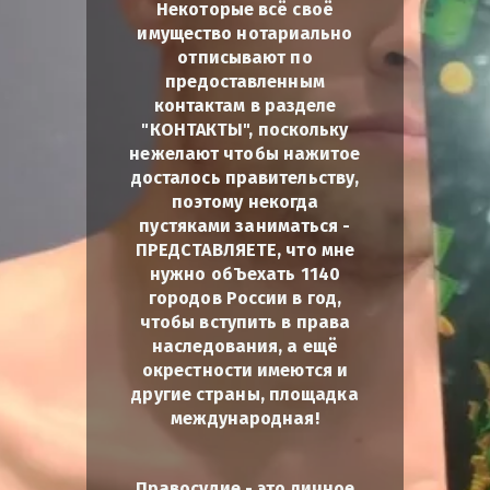
Некоторые всё своё
имущество нотариально
отписывают по
предоставленным
контактам в разделе
"КОНТАКТЫ", поскольку
нежелают чтобы нажитое
досталось правительству,
поэтому некогда
пустяками заниматься -
ПРЕДСТАВЛЯЕТЕ, что мне
нужно обЪехать 1140
городов России в год,
чтобы вступить в права
наследования, а ещё
окрестности имеются и
другие страны, площадка
международная!
Правосудие - это личное