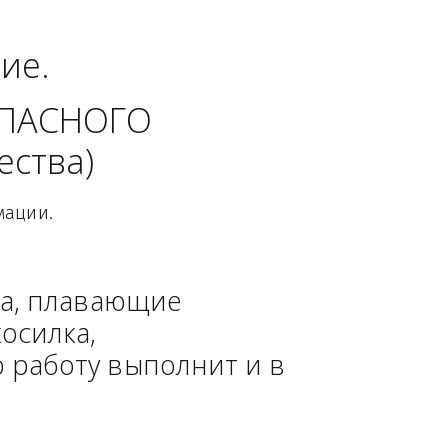
альный округ.
динение. 
 БЕЗОПАСНОГО 
 общества)
овой Информации.
, техника, плавающие 
азонокосилка, 