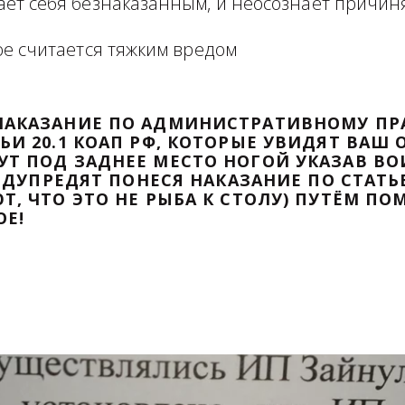
формация в виде отзыва о сделке с прикр
 оборзевшего ненаказанного лица в поря
считает себя безнаказанным, и неосознаё
которое считается тяжким вредом
ТИ НАКАЗАНИЕ ПО АДМИНИСТРАТИВ
ТАТЬИ 20.1 КОАП РФ, КОТОРЫЕ УВИД
ДАДУТ ПОД ЗАДНЕЕ МЕСТО НОГОЙ УК