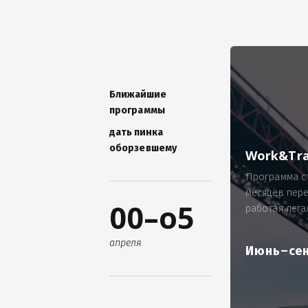
УНИКАЛЬНАЯ ТЕМА -
П
ОТЗЫВ - добавит волшебства проис
Проблема: Россия, город Ярослав
ИП Зайнулин Р.К. не выплатил з