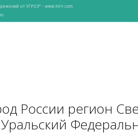
ТА сбережений от УГРОЗ" - www.КАЧ.com
о зеркало
город России регио