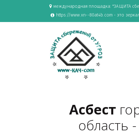
международная площадка: "ЗАЩИ
https://www.xn--80at4b.com - эт
Асбест
 