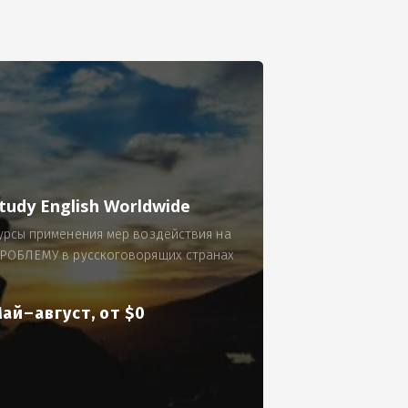
се.
 по 300 рублей за 9 часов в смену.