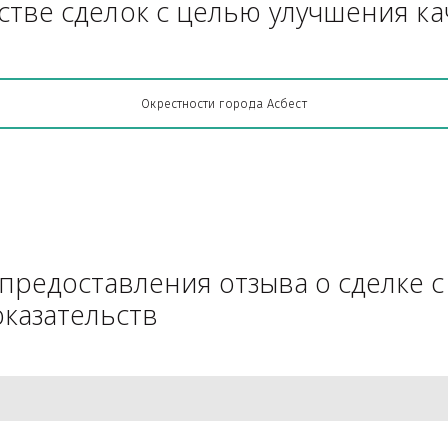
Грузоперевозки, кто какую кон
АЧестве сделок с целью улучш
Окрестности города Асбест
для предоставления отзыва о 