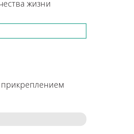
кретную работу выполнит и в 
ения качества жизни
сделке с прикреплением