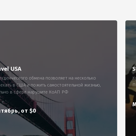
РИМЕР
ходящему, позволит Вам по-новому взглянуть ПРОБЛЕМУ в процес
ль, проспект Московский, д. 145, кв. 77
аработную плату за две смены на общую сумму 5400 рублей