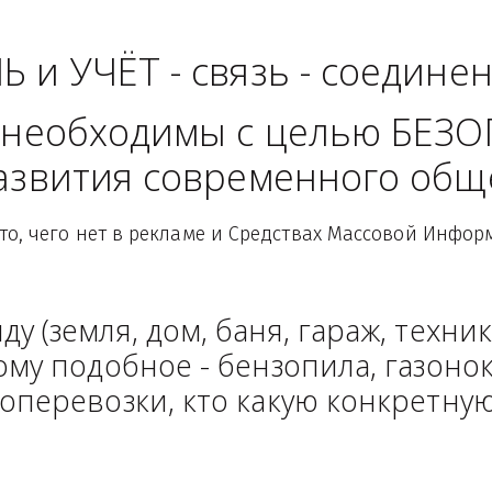
ь - Уральский Федер
ЛЬ и УЧЁТ - связь - сое
рые необходимы с целью
 развития современного
Здесь то, чего нет в рекламе и Средствах Масс
енду (земля, дом, баня, гараж
и тому подобное - бензопила, г