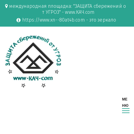
международная площадка: "ЗАЩИТА сбережений о
т УГРОЗ" - www.КАЧ.com
https://www.xn--80at4b.com - это зеркало