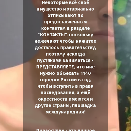
Некоторые всё своё
имущество нотариально
отписывают по
предоставленным
контактам в разделе
"КОНТАКТЫ", поскольку
нежелают чтобы нажитое
досталось правительству,
поэтому некогда
пустяками заниматься -
ПРЕДСТАВЛЯЕТЕ, что мне
нужно обЪехать 1140
городов России в год,
чтобы вступить в права
наследования, а ещё
окрестности имеются и
другие страны, площадка
международная!
Правосудие - это личное