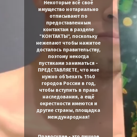
Некоторые всё своё
имущество нотариально
отписывают по
предоставленным
контактам в разделе
"КОНТАКТЫ", поскольку
нежелают чтобы нажитое
досталось правительству,
поэтому некогда
пустяками заниматься -
ПРЕДСТАВЛЯЕТЕ, что мне
нужно обЪехать 1140
городов России в год,
чтобы вступить в права
наследования, а ещё
окрестности имеются и
другие страны, площадка
международная!
Правосудие - это личное