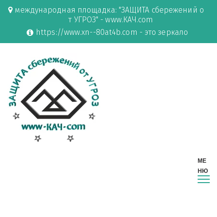
международная площадка: "ЗАЩИТА сбережений о
т УГРОЗ" - www.КАЧ.com
https://www.xn--80at4b.com - это зеркало