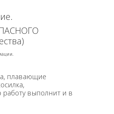
еральный округ.
динение. 
 БЕЗОПАСНОГО 
 общества)
овой Информации.
, техника, плавающие 
азонокосилка, 