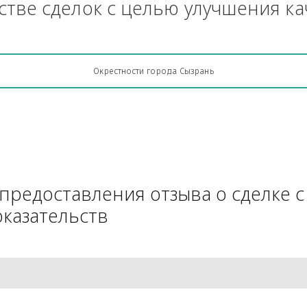
Грузоперевозки, кто какую кон
АЧестве сделок с целью улучш
Окрестности города Сызрань
для предоставления отзыва о 