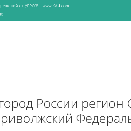
ТА сбережений от УГРОЗ" - www.КАЧ.com
о зеркало
нь
 город России рег