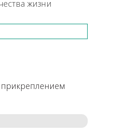
кретную работу выполнит и в 
ения качества жизни
сделке с прикреплением