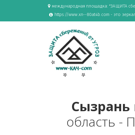
международная площадка: "ЗАЩИ
https://www.xn--80at4b.com - эт
Сызра