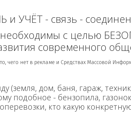
- Приволжский Фед
ЛЬ и УЧЁТ - связь - сое
рые необходимы с целью
 развития современного
Здесь то, чего нет в рекламе и Средствах Масс
енду (земля, дом, баня, гараж
и тому подобное - бензопила, г