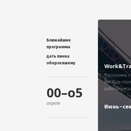
УНИКАЛЬНАЯ ТЕМА -
П
ОТЗЫВ - добавит волшебства проис
Проблема: Россия, город Ярослав
ИП Зайнулин Р.К. не выплатил з