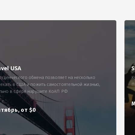
РИМЕР
ходящему, позволит Вам по-новому взглянуть ПРОБЛЕМУ в процес
ль, проспект Московский, д. 145, кв. 77
аработную плату за две смены на общую сумму 5400 рублей