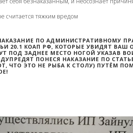
формация в виде отзыва о сделке с прикр
 оборзевшего ненаказанного лица в поря
считает себя безнаказанным, и неосознаё
которое считается тяжким вредом
ТИ НАКАЗАНИЕ ПО АДМИНИСТРАТИВ
ТАТЬИ 20.1 КОАП РФ, КОТОРЫЕ УВИД
ДАДУТ ПОД ЗАДНЕЕ МЕСТО НОГОЙ УК