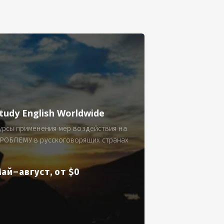
се.
 по 300 рублей за 9 часов в смену.