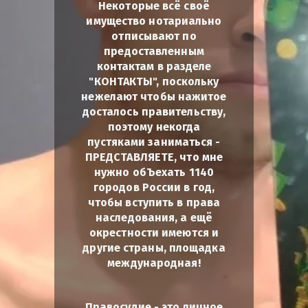
Некоторые всё своё
имущество нотариально
отписывают по
предоставленным
контактам в разделе
"КОНТАКТЫ", поскольку
нежелают чтобы нажитое
досталось правительству,
поэтому некогда
пустяками заниматься -
ПРЕДСТАВЛЯЕТЕ, что мне
нужно обЪехать 1140
городов России в год,
чтобы вступить в права
наследования, а ещё
окрестности имеются и
другие страны, площадка
международная!
Правосудие - это личное