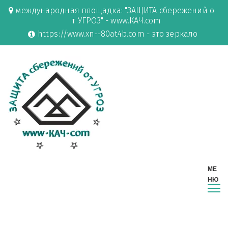
международная площадка: "ЗАЩИТА сбережений о
т УГРОЗ" - www.КАЧ.com
https://www.xn--80at4b.com - это зеркало