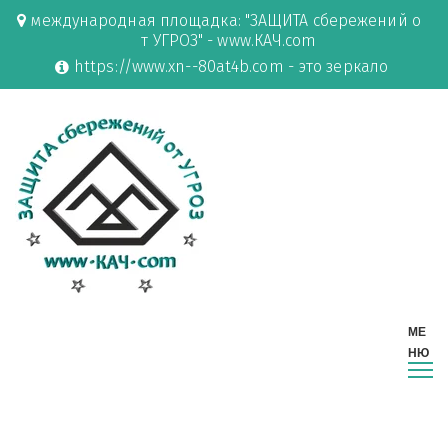
международная площадка: "ЗАЩИТА сбережений о
т УГРОЗ" - www.КАЧ.com
https://www.xn--80at4b.com - это зеркало