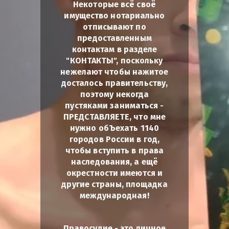
Некоторые всё своё
имущество нотариально
отписывают по
предоставленным
контактам в разделе
"КОНТАКТЫ", поскольку
нежелают чтобы нажитое
досталось правительству,
поэтому некогда
пустяками заниматься -
ПРЕДСТАВЛЯЕТЕ, что мне
нужно обЪехать 1140
городов России в год,
чтобы вступить в права
наследования, а ещё
окрестности имеются и
другие страны, площадка
международная!
Правосудие - это личное