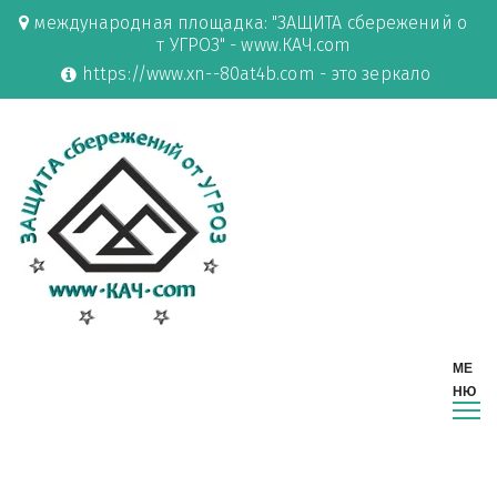
международная площадка: "ЗАЩИТА сбережений о
т УГРОЗ" - www.КАЧ.com
https://www.xn--80at4b.com - это зеркало