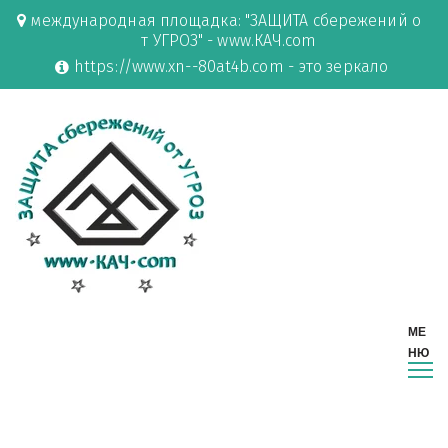
международная площадка: "ЗАЩИТА сбережений о
т УГРОЗ" - www.КАЧ.com
https://www.xn--80at4b.com - это зеркало