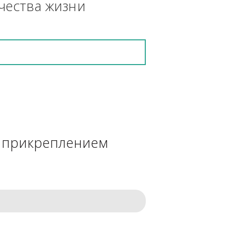
кретную работу выполнит и в 
ения качества жизни
сделке с прикреплением