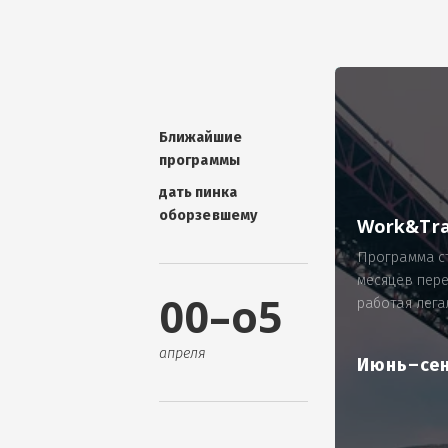
УНИКАЛЬНАЯ ТЕМА -
П
ОТЗЫВ - добавит волшебства проис
Проблема: Россия, город Ярослав
ИП Зайнулин Р.К. не выплатил з