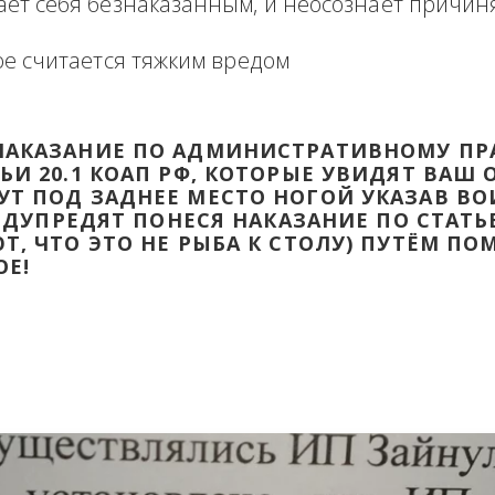
формация в виде отзыва о сделке с прикр
 оборзевшего ненаказанного лица в поря
считает себя безнаказанным, и неосознаё
которое считается тяжким вредом
ТИ НАКАЗАНИЕ ПО АДМИНИСТРАТИВ
ТАТЬИ 20.1 КОАП РФ, КОТОРЫЕ УВИД
ДАДУТ ПОД ЗАДНЕЕ МЕСТО НОГОЙ УК