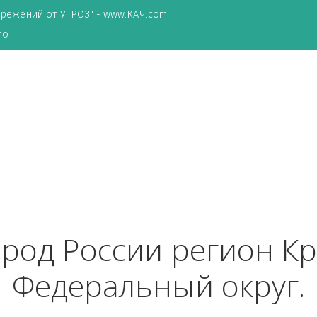
ТА сбережений от УГРОЗ" - www.КАЧ.com
о зеркало
 город России реги