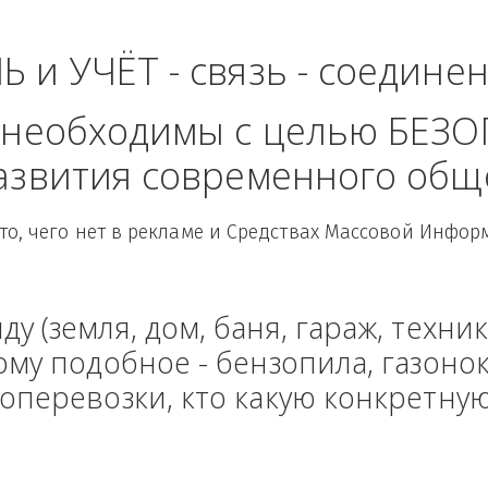
Федеральный ок
ЛЬ и УЧЁТ - связь - сое
рые необходимы с целью
 развития современного
Здесь то, чего нет в рекламе и Средствах Масс
енду (земля, дом, баня, гараж
и тому подобное - бензопила, г