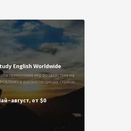
се.
 по 300 рублей за 9 часов в смену.