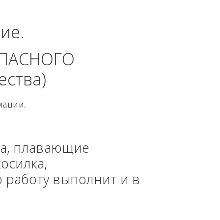
руг.
динение. 
 БЕЗОПАСНОГО 
 общества)
овой Информации.
, техника, плавающие 
азонокосилка, 