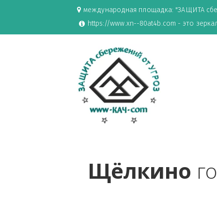
международная площадка: "ЗАЩИ
https://www.xn--80at4b.com - эт
Щёлкино