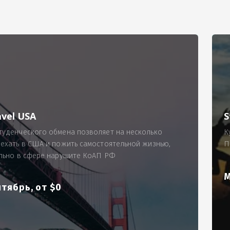
РИМЕР
ходящему, позволит Вам по-новому взглянуть ПРОБЛЕМУ в процес
ль, проспект Московский, д. 145, кв. 77
аработную плату за две смены на общую сумму 5400 рублей