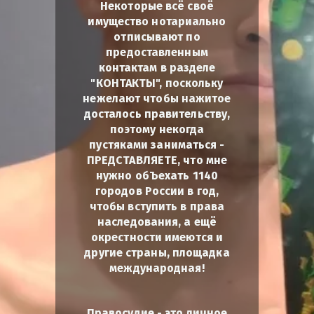
Некоторые всё своё
имущество нотариально
отписывают по
предоставленным
контактам в разделе
"КОНТАКТЫ", поскольку
нежелают чтобы нажитое
досталось правительству,
поэтому некогда
пустяками заниматься -
ПРЕДСТАВЛЯЕТЕ, что мне
нужно обЪехать 1140
городов России в год,
чтобы вступить в права
наследования, а ещё
окрестности имеются и
другие страны, площадка
международная!
Правосудие - это личное