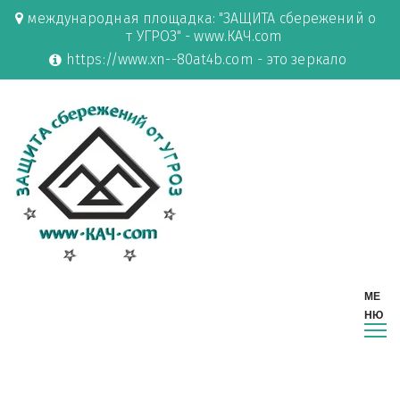
международная площадка: "ЗАЩИТА сбережений о
т УГРОЗ" - www.КАЧ.com
https://www.xn--80at4b.com - это зеркало