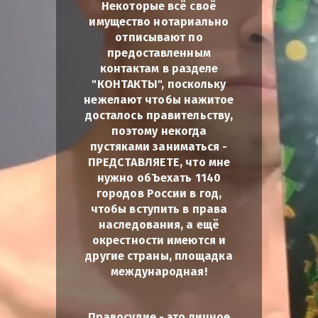
Некоторые всё своё
имущество нотариально
отписывают по
предоставленным
контактам в разделе
"КОНТАКТЫ", поскольку
нежелают чтобы нажитое
досталось правительству,
поэтому некогда
пустяками заниматься -
ПРЕДСТАВЛЯЕТЕ, что мне
нужно обЪехать 1140
городов России в год,
чтобы вступить в права
наследования, а ещё
окрестности имеются и
другие страны, площадка
международная!
Правосудие - это личное