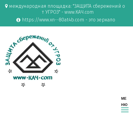
международная площадка: "ЗАЩИТА сбережений о
т УГРОЗ" - www.КАЧ.com
https://www.xn--80at4b.com - это зеркало