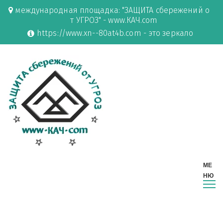
международная площадка: "ЗАЩИТА сбережений о
т УГРОЗ" - www.КАЧ.com
https://www.xn--80at4b.com - это зеркало