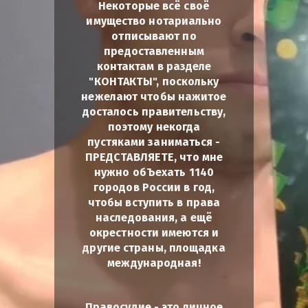
Некоторые всё своё
имущество нотариально
отписывают по
предоставленным
контактам в разделе
"КОНТАКТЫ", поскольку
нежелают чтобы нажитое
досталось правительству,
поэтому некогда
пустяками заниматься -
ПРЕДСТАВЛЯЕТЕ, что мне
нужно обЪехать 1140
городов России в год,
чтобы вступить в права
наследования, а ещё
окрестности имеются и
другие страны, площадка
международная!
Правосудие - это личное