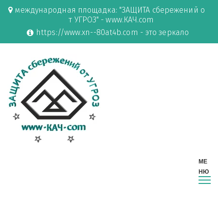
международная площадка: "ЗАЩИТА сбережений о
т УГРОЗ" - www.КАЧ.com
https://www.xn--80at4b.com - это зеркало