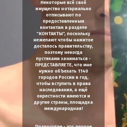
Некоторые всё своё
имущество нотариально
отписывают по
предоставленным
контактам в разделе
"КОНТАКТЫ", поскольку
нежелают чтобы нажитое
досталось правительству,
поэтому некогда
пустяками заниматься -
ПРЕДСТАВЛЯЕТЕ, что мне
нужно обЪехать 1140
городов России в год,
чтобы вступить в права
наследования, а ещё
окрестности имеются и
другие страны, площадка
международная!
Правосудие - это личное