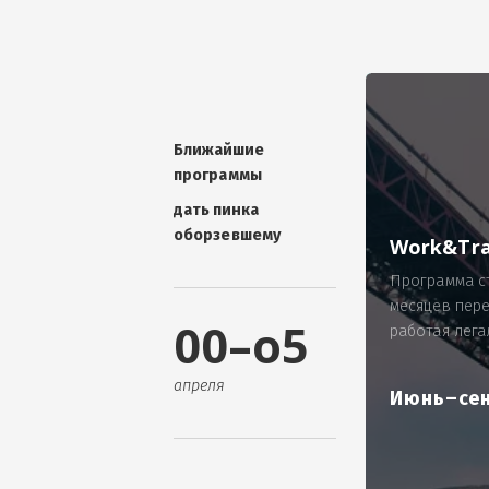
УНИКАЛЬНАЯ ТЕМА -
П
ОТЗЫВ - добавит волшебства проис
Проблема: Россия, город Ярослав
ИП Зайнулин Р.К. не выплатил з