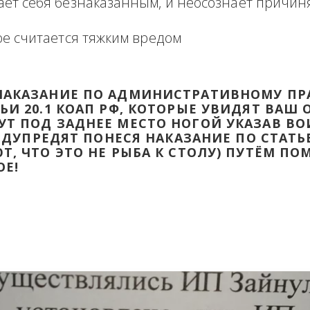
формация в виде отзыва о сделке с прикр
 оборзевшего ненаказанного лица в поря
считает себя безнаказанным, и неосознаё
которое считается тяжким вредом
ТИ НАКАЗАНИЕ ПО АДМИНИСТРАТИВ
ТАТЬИ 20.1 КОАП РФ, КОТОРЫЕ УВИД
ДАДУТ ПОД ЗАДНЕЕ МЕСТО НОГОЙ УК