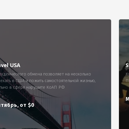
РИМЕР
ходящему, позволит Вам по-новому взглянуть ПРОБЛЕМУ в процес
ль, проспект Московский, д. 145, кв. 77
аработную плату за две смены на общую сумму 5400 рублей