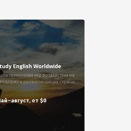
се.
 по 300 рублей за 9 часов в смену.