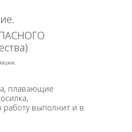
ый округ.
динение. 
 БЕЗОПАСНОГО 
 общества)
овой Информации.
, техника, плавающие 
азонокосилка, 