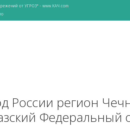
ТА сбережений от УГРОЗ" - www.КАЧ.com
о зеркало
ород России регион 