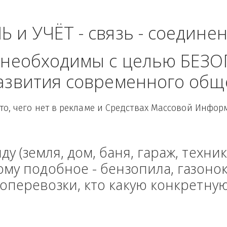
вказский Федеральн
ЛЬ и УЧЁТ - связь - сое
рые необходимы с целью
 развития современного
Здесь то, чего нет в рекламе и Средствах Масс
енду (земля, дом, баня, гараж
и тому подобное - бензопила, г