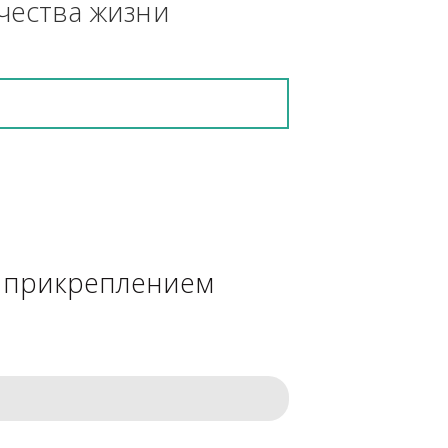
кретную работу выполнит и в 
ения качества жизни
сделке с прикреплением