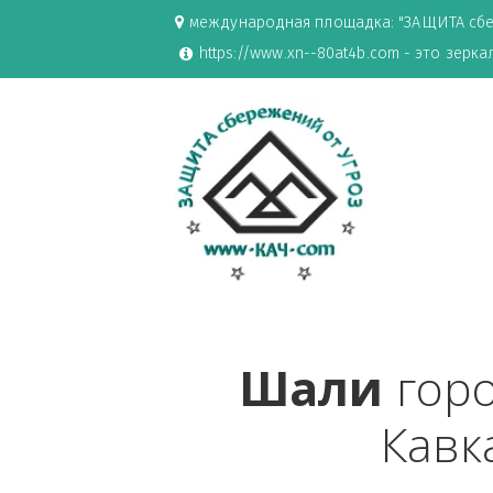
международная площадка: "ЗАЩИ
https://www.xn--80at4b.com - эт
Шали
 г