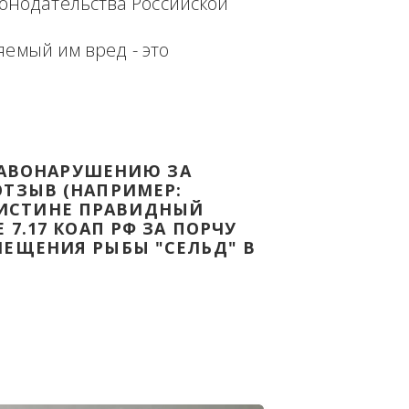
еплённым доказательством с целью - 
дке Законодательства Российской 
т причиняемый им вред - это 