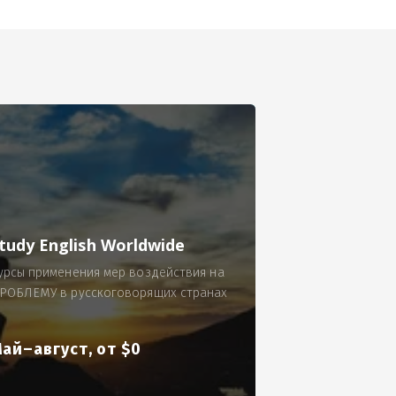
се.
 по 300 рублей за 9 часов в смену.