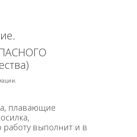
ский Федеральный 
динение. 
 БЕЗОПАСНОГО 
 общества)
овой Информации.
, техника, плавающие 