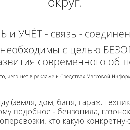
ая область - Ураль
округ.
ЛЬ и УЧЁТ - связь - сое
рые необходимы с целью
 развития современного
Здесь то, чего нет в рекламе и Средствах Масс
енду (земля, дом, баня, гараж