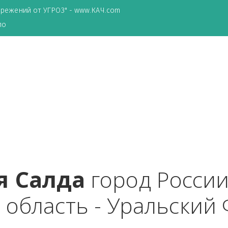
ТА сбережений от УГРОЗ" - www.КАЧ.com
о зеркало
няя Салда
 город Ро