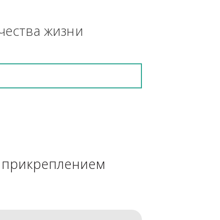
азонокосилка, 
кретную работу выполнит и в 
ения качества жизни