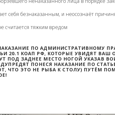
формация в виде отзыва о сделке с прикр
 оборзевшего ненаказанного лица в поря
считает себя безнаказанным, и неосознаё
которое считается тяжким вредом