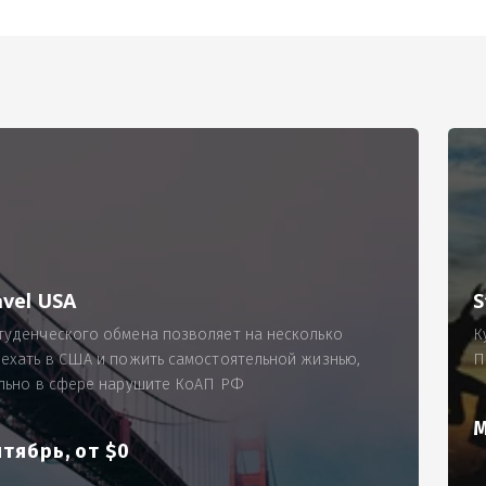
РИМЕР
ходящему, позволит Вам по-новому взглянуть ПРОБЛЕМУ в процес
ль, проспект Московский, д. 145, кв. 77
аработную плату за две смены на общую сумму 5400 рублей