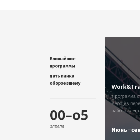
УНИКАЛЬНАЯ ТЕМА -
П
ОТЗЫВ - добавит волшебства проис
Проблема: Россия, город Ярослав
ИП Зайнулин Р.К. не выплатил з