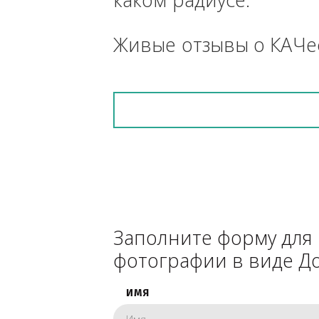
средства, прицеп, 
снегоуборочник), 
каком радиусе.
Живые отзывы о К