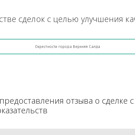
и тому подобное - бензопила, г
Грузоперевозки, кто какую кон
АЧестве сделок с целью улучш
Окрестности города Верхняя Салда