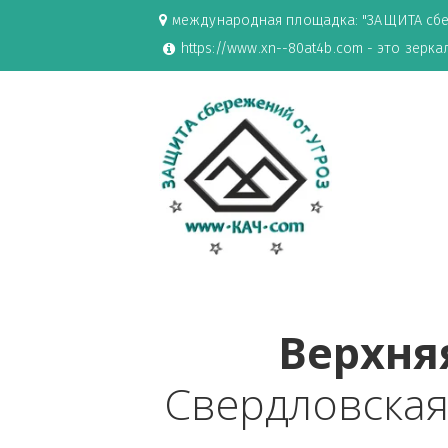
международная площадка: "ЗАЩИ
https://www.xn--80at4b.com - эт
Верх