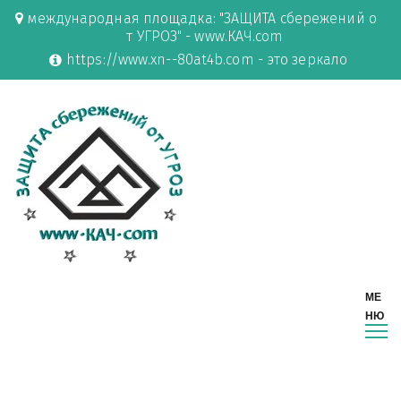
международная площадка: "ЗАЩИТА сбережений о
т УГРОЗ" - www.КАЧ.com
https://www.xn--80at4b.com - это зеркало