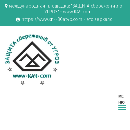
международная площадка: "ЗАЩИТА сбережений о
т УГРОЗ" - www.КАЧ.com
https://www.xn--80at4b.com - это зеркало