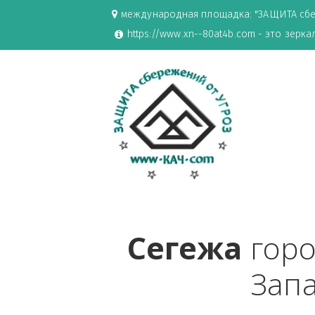
международная площадка: "ЗАЩИ
https://www.xn--80at4b.com - эт
Сегежа
 г