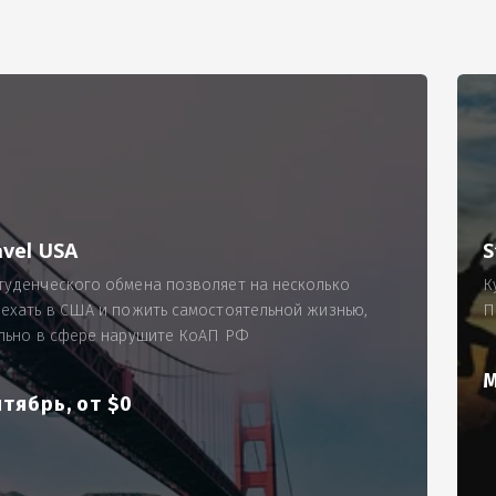
РИМЕР
ходящему, позволит Вам по-новому взглянуть ПРОБЛЕМУ в процес
ль, проспект Московский, д. 145, кв. 77
аработную плату за две смены на общую сумму 5400 рублей