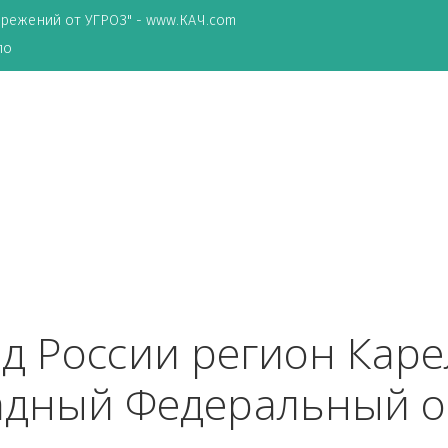
ТА сбережений от УГРОЗ" - www.КАЧ.com
о зеркало
ород России регион 