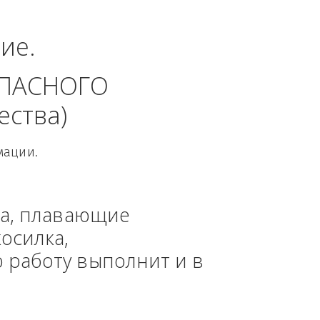
й округ.
динение. 
 БЕЗОПАСНОГО 
 общества)
овой Информации.
, техника, плавающие 
азонокосилка, 