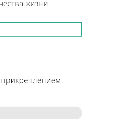
кретную работу выполнит и в 
ения качества жизни
сделке с прикреплением