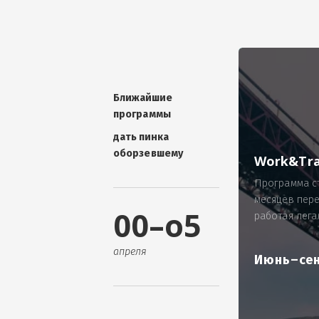
УНИКАЛЬНАЯ ТЕМА -
П
ОТЗЫВ - добавит волшебства проис
Проблема: Россия, город Ярослав
ИП Зайнулин Р.К. не выплатил з