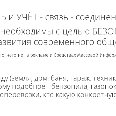
падный Федеральны
ЛЬ и УЧЁТ - связь - сое
рые необходимы с целью
 развития современного
Здесь то, чего нет в рекламе и Средствах Масс
енду (земля, дом, баня, гараж
и тому подобное - бензопила, г