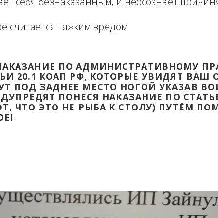
формация в виде отзыва о сделке с прикр
 оборзевшего ненаказанного лица в поря
считает себя безнаказанным, и неосознаё
которое считается тяжким вредом
ТИ НАКАЗАНИЕ ПО АДМИНИСТРАТИВ
ТАТЬИ 20.1 КОАП РФ, КОТОРЫЕ УВИД
ДАДУТ ПОД ЗАДНЕЕ МЕСТО НОГОЙ УК