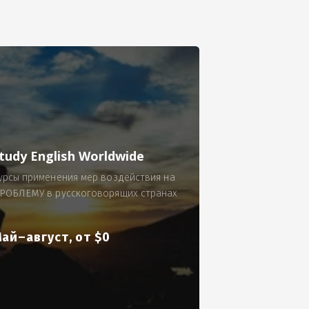
се.
 по 300 рублей за 9 часов в смену.