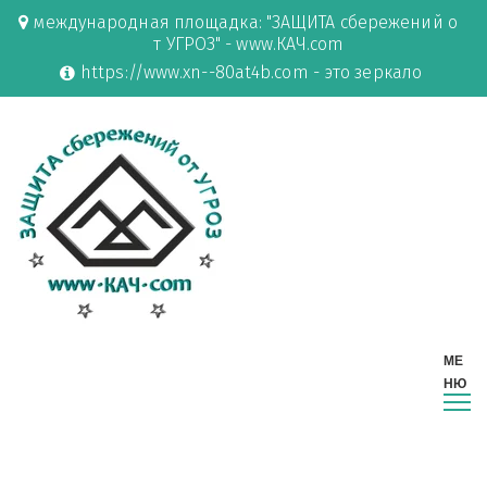
международная площадка: "ЗАЩИТА сбережений о
т УГРОЗ" - www.КАЧ.com
https://www.xn--80at4b.com - это зеркало