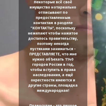
Некоторые всё своё
имущество нотариально
отписывают по
предоставленным
контактам в разделе
"КОНТАКТЫ", поскольку
нежелают чтобы нажитое
досталось правительству,
поэтому некогда
пустяками заниматься -
ПРЕДСТАВЛЯЕТЕ, что мне
нужно обЪехать 1140
городов России в год,
чтобы вступить в права
наследования, а ещё
окрестности имеются и
другие страны, площадка
международная!
Правосудие - это личное