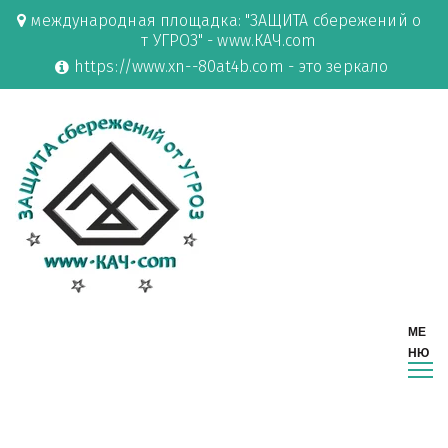
международная площадка: "ЗАЩИТА сбережений о
т УГРОЗ" - www.КАЧ.com
https://www.xn--80at4b.com - это зеркало