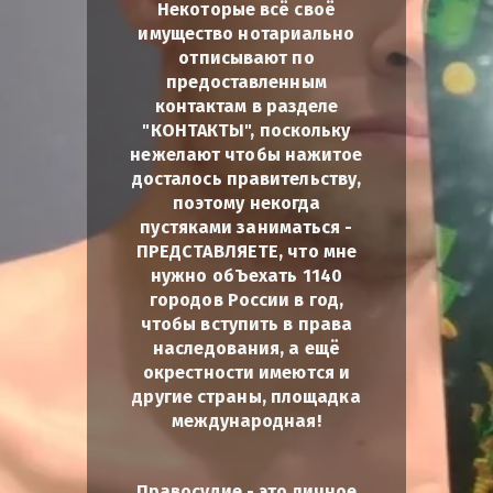
Некоторые всё своё
имущество нотариально
отписывают по
предоставленным
контактам в разделе
"КОНТАКТЫ", поскольку
нежелают чтобы нажитое
досталось правительству,
поэтому некогда
пустяками заниматься -
ПРЕДСТАВЛЯЕТЕ, что мне
нужно обЪехать 1140
городов России в год,
чтобы вступить в права
наследования, а ещё
окрестности имеются и
другие страны, площадка
международная!
Правосудие - это личное