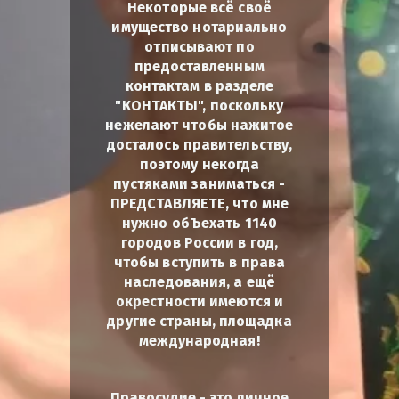
Некоторые всё своё
имущество нотариально
отписывают по
предоставленным
контактам в разделе
"КОНТАКТЫ", поскольку
нежелают чтобы нажитое
досталось правительству,
поэтому некогда
пустяками заниматься -
ПРЕДСТАВЛЯЕТЕ, что мне
нужно обЪехать 1140
городов России в год,
чтобы вступить в права
наследования, а ещё
окрестности имеются и
другие страны, площадка
международная!
Правосудие - это личное