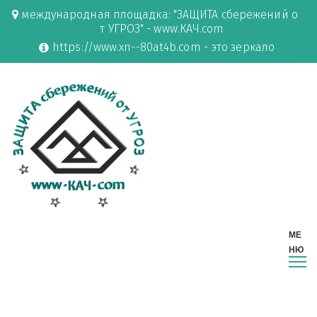
международная площадка: "ЗАЩИТА сбережений о
т УГРОЗ" - www.КАЧ.com
https://www.xn--80at4b.com - это зеркало