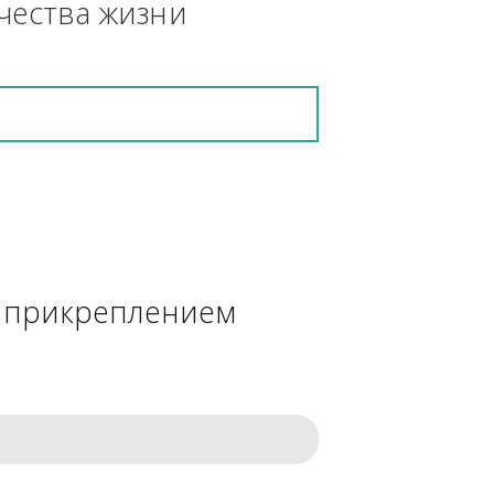
кретную работу выполнит и в 
ения качества жизни
сделке с прикреплением