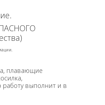
ный округ.
динение. 
 БЕЗОПАСНОГО 
 общества)
овой Информации.
, техника, плавающие 
азонокосилка, 