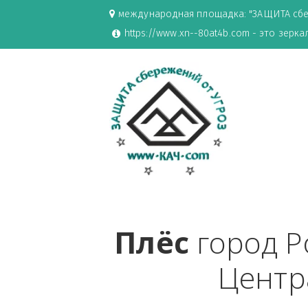
международная площадка: "ЗАЩИ
https://www.xn--80at4b.com - эт
Плёс
 город