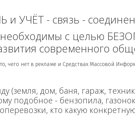
тральный Федераль
ЛЬ и УЧЁТ - связь - сое
рые необходимы с целью
 развития современного
Здесь то, чего нет в рекламе и Средствах Масс
енду (земля, дом, баня, гараж
и тому подобное - бензопила, г