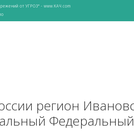
ТА сбережений от УГРОЗ" - www.КАЧ.com
о зеркало
 России регион Иван