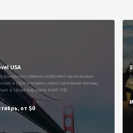
РИМЕР
ходящему, позволит Вам по-новому взглянуть ПРОБЛЕМУ в процес
ль, проспект Московский, д. 145, кв. 77
аработную плату за две смены на общую сумму 5400 рублей