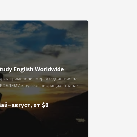
се.
 по 300 рублей за 9 часов в смену.