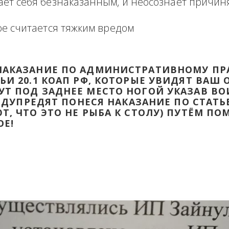
формация в виде отзыва о сделке с прикр
 оборзевшего ненаказанного лица в поря
считает себя безнаказанным, и неосознаё
которое считается тяжким вредом
ТИ НАКАЗАНИЕ ПО АДМИНИСТРАТИВ
ТАТЬИ 20.1 КОАП РФ, КОТОРЫЕ УВИД
ДАДУТ ПОД ЗАДНЕЕ МЕСТО НОГОЙ УК