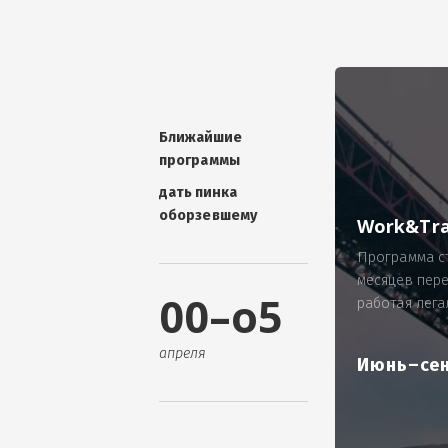
УНИКАЛЬНАЯ ТЕМА -
П
ОТЗЫВ - добавит волшебства проис
Проблема: Россия, город Ярослав
ИП Зайнулин Р.К. не выплатил з