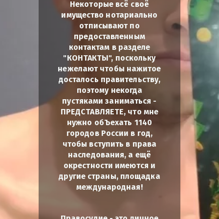
Некоторые всё своё
имущество нотариально
отписывают по
предоставленным
контактам в разделе
"КОНТАКТЫ", поскольку
нежелают чтобы нажитое
досталось правительству,
поэтому некогда
пустяками заниматься -
ПРЕДСТАВЛЯЕТЕ, что мне
нужно обЪехать 1140
городов России в год,
чтобы вступить в права
наследования, а ещё
окрестности имеются и
другие страны, площадка
международная!
Правосудие - это личное