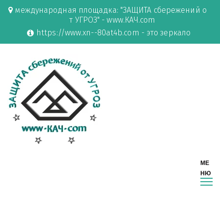
международная площадка: "ЗАЩИТА сбережений о
т УГРОЗ" - www.КАЧ.com
https://www.xn--80at4b.com - это зеркало