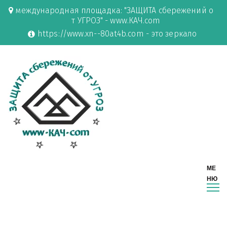
международная площадка: "ЗАЩИТА сбережений о
т УГРОЗ" - www.КАЧ.com
https://www.xn--80at4b.com - это зеркало