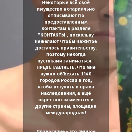
Некоторые всё своё
имущество нотариально
отписывают по
предоставленным
контактам в разделе
"КОНТАКТЫ", поскольку
нежелают чтобы нажитое
досталось правительству,
поэтому некогда
пустяками заниматься -
ПРЕДСТАВЛЯЕТЕ, что мне
нужно обЪехать 1140
городов России в год,
чтобы вступить в права
наследования, а ещё
окрестности имеются и
другие страны, площадка
международная!
Правосудие - это личное