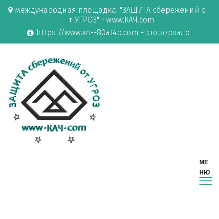
международная площадка: "ЗАЩИТА сбережений о
т УГРОЗ" - www.КАЧ.com
https://www.xn--80at4b.com - это зеркало