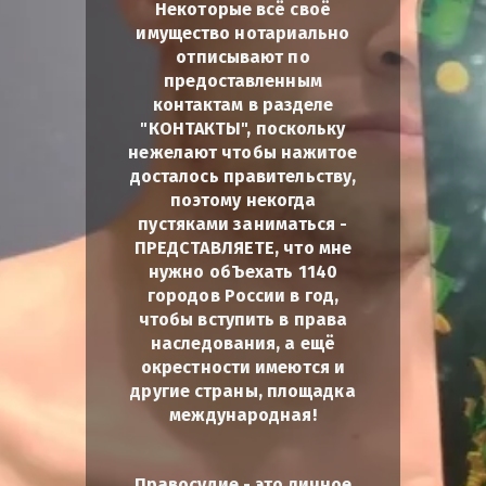
Некоторые всё своё
имущество нотариально
отписывают по
предоставленным
контактам в разделе
"КОНТАКТЫ", поскольку
нежелают чтобы нажитое
досталось правительству,
поэтому некогда
пустяками заниматься -
ПРЕДСТАВЛЯЕТЕ, что мне
нужно обЪехать 1140
городов России в год,
чтобы вступить в права
наследования, а ещё
окрестности имеются и
другие страны, площадка
международная!
Правосудие - это личное