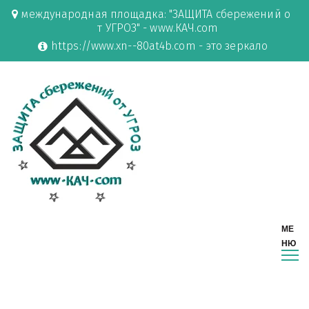
международная площадка: "ЗАЩИТА сбережений о
т УГРОЗ" - www.КАЧ.com
https://www.xn--80at4b.com - это зеркало