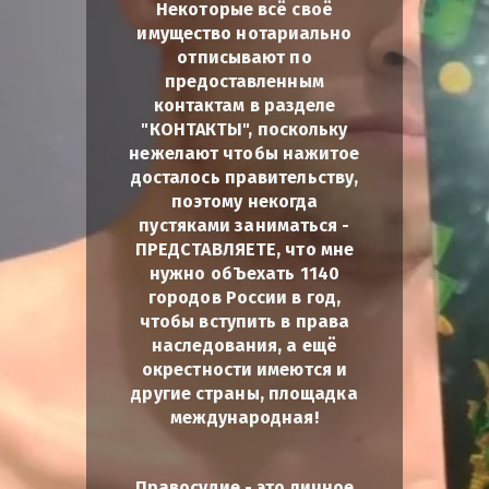
Некоторые всё своё
имущество нотариально
отписывают по
предоставленным
контактам в разделе
"КОНТАКТЫ", поскольку
нежелают чтобы нажитое
досталось правительству,
поэтому некогда
пустяками заниматься -
ПРЕДСТАВЛЯЕТЕ, что мне
нужно обЪехать 1140
городов России в год,
чтобы вступить в права
наследования, а ещё
окрестности имеются и
другие страны, площадка
международная!
Правосудие - это личное