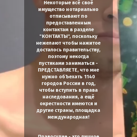
Некоторые всё своё
имущество нотариально
отписывают по
предоставленным
контактам в разделе
"КОНТАКТЫ", поскольку
нежелают чтобы нажитое
досталось правительству,
поэтому некогда
пустяками заниматься -
ПРЕДСТАВЛЯЕТЕ, что мне
нужно обЪехать 1140
городов России в год,
чтобы вступить в права
наследования, а ещё
окрестности имеются и
другие страны, площадка
международная!
Правосудие - это личное