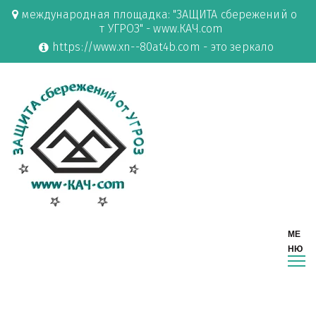
международная площадка: "ЗАЩИТА сбережений о
т УГРОЗ" - www.КАЧ.com
https://www.xn--80at4b.com - это зеркало