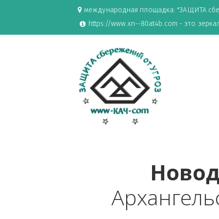
международная площадка: "ЗАЩИ
https://www.xn--80at4b.com - эт
Нов