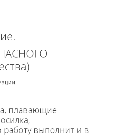
веро-Западный 
руг.
динение. 
 БЕЗОПАСНОГО 
 общества)
овой Информации.
, техника, плавающие 