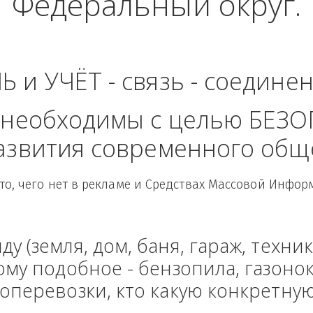
ьская область - Се
Федеральный ок
ЛЬ и УЧЁТ - связь - сое
рые необходимы с целью
 развития современного
Здесь то, чего нет в рекламе и Средствах Масс
енду (земля, дом, баня, гараж