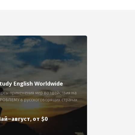
се.
 по 300 рублей за 9 часов в смену.