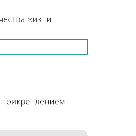
азонокосилка, 
кретную работу выполнит и в 
ения качества жизни