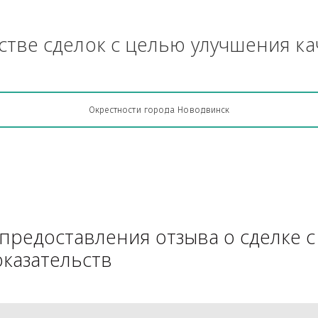
и тому подобное - бензопила, г
Грузоперевозки, кто какую кон
АЧестве сделок с целью улучш
Окрестности города Новодвинск