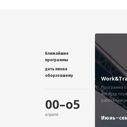
УНИКАЛЬНАЯ ТЕМА -
П
ОТЗЫВ - добавит волшебства проис
Проблема: Россия, город Ярослав
ИП Зайнулин Р.К. не выплатил з