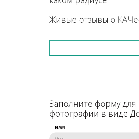
средства, прицеп, 
снегоуборочник), 
каком радиусе.
Живые отзывы о К