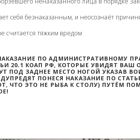
формация в виде отзыва о сделке с прикр
 оборзевшего ненаказанного лица в поря
считает себя безнаказанным, и неосознаё
которое считается тяжким вредом