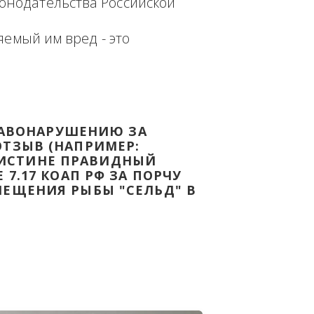
еплённым доказательством с целью - 
дке Законодательства Российской 
т причиняемый им вред - это 