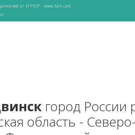
ТА сбережений от УГРОЗ" - www.КАЧ.com
о зеркало
одвинск
 город Рос