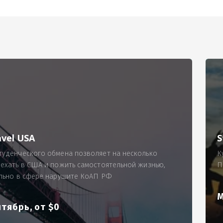
РИМЕР
ходящему, позволит Вам по-новому взглянуть ПРОБЛЕМУ в процес
ль, проспект Московский, д. 145, кв. 77
аработную плату за две смены на общую сумму 5400 рублей