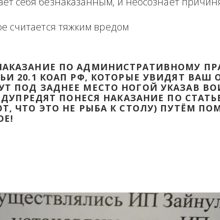
формация в виде отзыва о сделке с прикр
 оборзевшего ненаказанного лица в поря
считает себя безнаказанным, и неосознаё
которое считается тяжким вредом
ТИ НАКАЗАНИЕ ПО АДМИНИСТРАТИВ
ТАТЬИ 20.1 КОАП РФ, КОТОРЫЕ УВИД
ДАДУТ ПОД ЗАДНЕЕ МЕСТО НОГОЙ УК