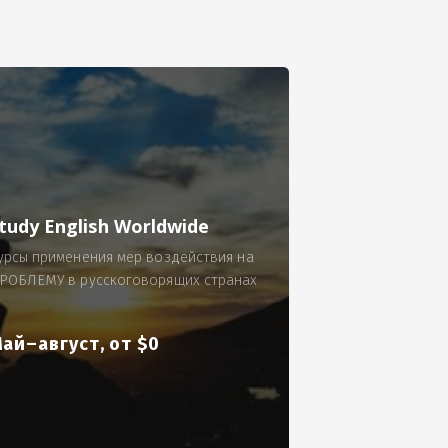
се.
 по 300 рублей за 9 часов в смену.