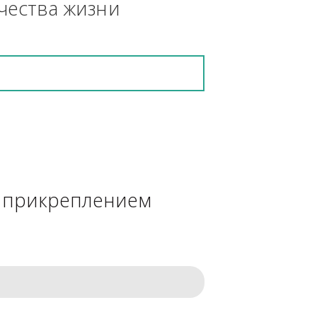
кретную работу выполнит и в 
ения качества жизни
сделке с прикреплением