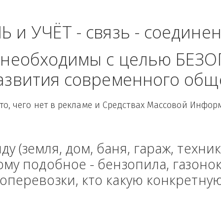
ь - Уральский Федер
ЛЬ и УЧЁТ - связь - сое
рые необходимы с целью
 развития современного
Здесь то, чего нет в рекламе и Средствах Масс
енду (земля, дом, баня, гараж
и тому подобное - бензопила, г