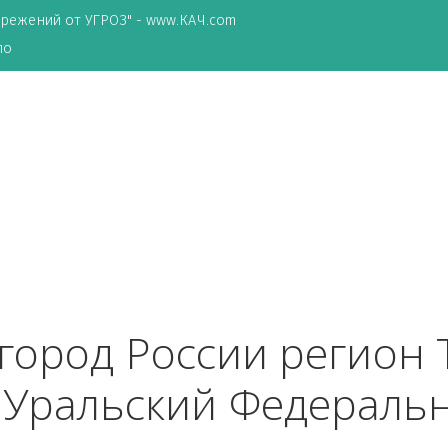
ТА сбережений от УГРОЗ" - www.КАЧ.com
о зеркало
ск
 город России рег