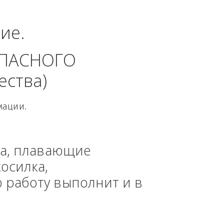
альный округ.
динение. 
 БЕЗОПАСНОГО 
 общества)
овой Информации.
, техника, плавающие 
азонокосилка, 