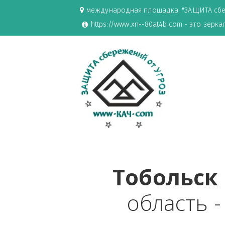
международная площадка: "ЗАЩИ
https://www.xn--80at4b.com - эт
Тоболь