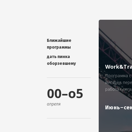
УНИКАЛЬНАЯ ТЕМА -
П
ОТЗЫВ - добавит волшебства проис
Проблема: Россия, город Ярослав
ИП Зайнулин Р.К. не выплатил з