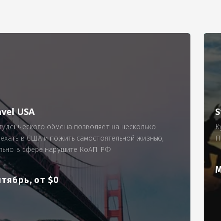
РИМЕР
ходящему, позволит Вам по-новому взглянуть ПРОБЛЕМУ в процес
ль, проспект Московский, д. 145, кв. 77
аработную плату за две смены на общую сумму 5400 рублей